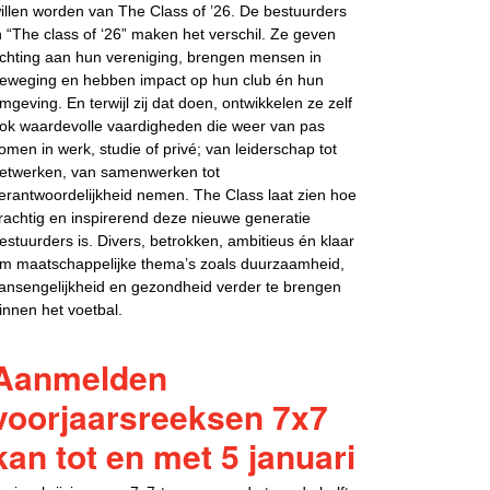
illen worden van The Class of ’26. De bestuurders
n “The class of ‘26” maken het verschil. Ze geven
ichting aan hun vereniging, brengen mensen in
eweging en hebben impact op hun club én hun
mgeving. En terwijl zij dat doen, ontwikkelen ze zelf
ok waardevolle vaardigheden die weer van pas
omen in werk, studie of privé; van leiderschap tot
etwerken, van samenwerken tot
erantwoordelijkheid nemen. The Class laat zien hoe
rachtig en inspirerend deze nieuwe generatie
estuurders is. Divers, betrokken, ambitieus én klaar
m maatschappelijke thema’s zoals duurzaamheid,
ansengelijkheid en gezondheid verder te brengen
innen het voetbal.
Aanmelden
voorjaarsreeksen 7x7
kan tot en met 5 januari