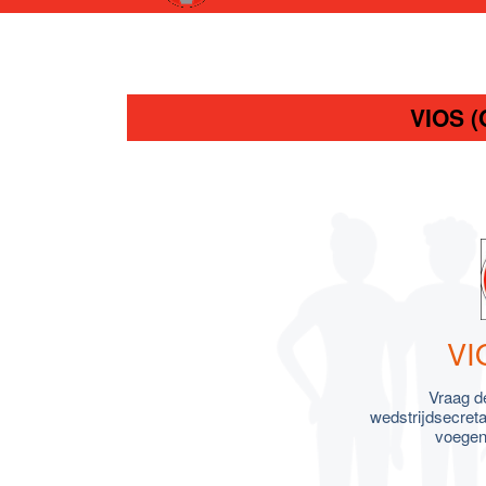
VIOS (
VI
Vraag d
wedstrijdsecreta
voegen 