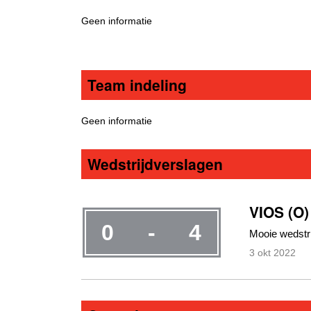
Geen informatie
Team indeling
Geen informatie
Wedstrijdverslagen
VIOS (O)
0
-
4
Mooie wedstri
3
okt
2022