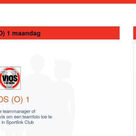
O) 1 maandag
OS (O) 1
e teammanager of
ris om een teamfoto toe te
in Sportlink Club